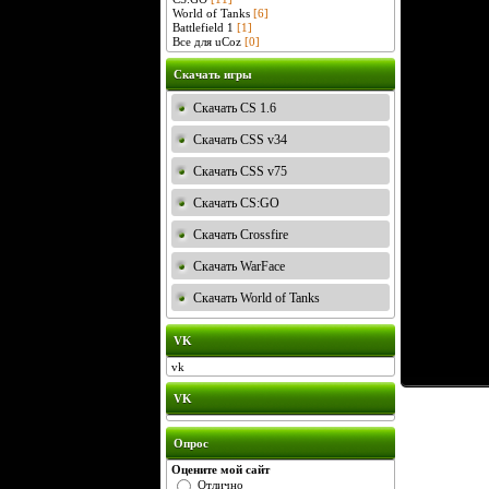
World of Tanks
[6]
Battlefield 1
[1]
Все для uCoz
[0]
Скачать игры
Скачать CS 1.6
Скачать CSS v34
Скачать CSS v75
Скачать CS:GO
Скачать Crossfire
Скачать WarFace
Скачать World of Tanks
VK
vk
VK
Опрос
Оцените мой сайт
Отлично