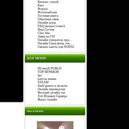
Каталог статей
Блог
Форум
Фотоальбомы
Гостевая книга
Обратная связь
Онлайн игры
FAQ (вопрос/ответ)
Наш Состав
Clan War
Заява на CW
Онлайн генератор при...
Онлайн Симулятор отк...
Свежие ключи для NOD32
ДОП МЕНЮ
HLstatsX PUBLIC
TOP ИГРАКОВ
fps
разгон мышы
STEAM
flash-games и мульты
Онлайн переводчик
Весёлый онлайн чат
Топ Играков Сервера
Видео онлайн
мы в steam