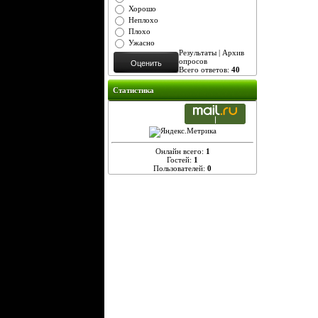
Хорошо
Неплохо
Плохо
Ужасно
Результаты
|
Архив
опросов
Всего ответов:
40
Статистика
Онлайн всего:
1
Гостей:
1
Пользователей:
0