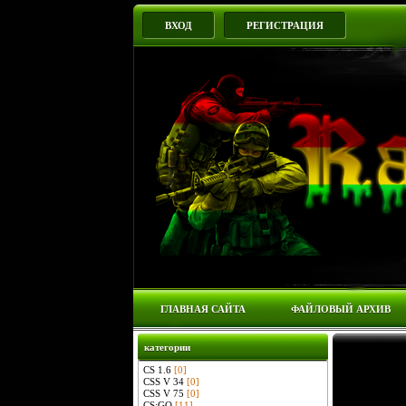
ВХОД
РЕГИСТРАЦИЯ
ГЛАВНАЯ САЙТА
ФАЙЛОВЫЙ АРХИВ
категории
CS 1.6
[0]
CSS V 34
[0]
CSS V 75
[0]
CS:GO
[11]